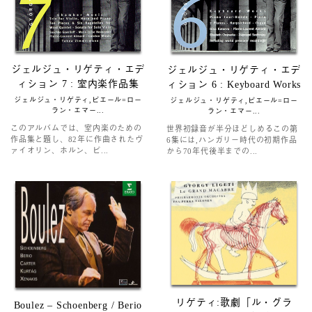
ジェルジュ・リゲティ・エデ
ジェルジュ・リゲティ・エデ
ィション 7 : 室内楽作品集
ィション 6 : Keyboard Works
ジェルジュ・リゲティ,ピエール=ロー
ジェルジュ・リゲティ,ピエール=ロー
ラン・エマー...
ラン・エマー...
このアルバムでは、室内楽のための
世界初録音が半分ほどしめるこの第
作品集と題し、82年に作曲されたヴ
6集には,ハンガリー時代の初期作品
ァイオリン、ホルン、ピ...
から70年代後半までの...
リゲティ:歌劇「ル・グラ
Boulez ‎– Schoenberg / Berio