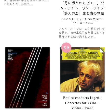
は、基本的に番号付作品に限られて
「月に憑かれたピエロ」ワ
いましたが、新盤で...
ン・ナイト・ワン・ライフ/
「詩人の恋」赤と青の物語
アルノルト・シェーンベルク,ロベル
ト・シューマン...
アルベール・ジローの幻想的で狂気
な詩を、初の本格的な無調によって
異様で不気味な恐ろしさを...
名盤
Boulez conducts Ligeti :
Concertos for Cello・
Violin・Piano