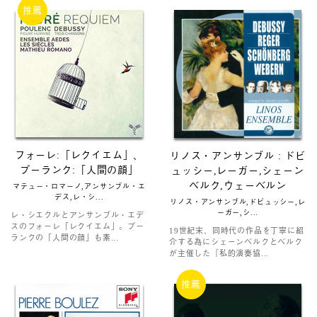
推薦
フォーレ:「レクイエム」、
リノス・アンサンブル : ドビ
プーランク:「人間の顔」
ュッシー,レーガー,シェーン
ベルク,ウェーベルン
マテュー・ロマーノ,アンサンブル・エ
デス,レ・シ...
リノス・アンサンブル,ドビュッシー,レ
ーガー,シ...
レ・シエクルとアンサンブル・エデ
スのフォーレ「レクイエム」。プー
19世紀末、同時代の作品を丁寧に紹
ランクの「人間の顔」も素...
介する為にシェーンベルクとベルク
が主催した『私的演奏協...
推薦