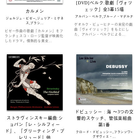
[DVD]ベルク:歌劇「ヴォツ
ェック」全3幕15場
カルメン
アルバン・ベルク,ブルーノ・マデルナ
ジョルジュ・ビゼー,ジュリア・ミゲネ
ス,‎プラシ...
ゲオルク・ビューヒナーの未完の戯
曲『ヴォイツェック』をもとにし
ビゼー作曲の歌劇「カルメン」をフ
た、アルバン・ベルクによる...
ランチェスコ・ロージ監督が映画化
したドラマ。情熱的な美女...
ドビュッシー : 海 〜3つの交
ストラヴィンスキー編曲:シ
響的スケッチ、管弦楽組曲
ョパン「レ・シルフィー
第1番
ド」、「グリーティング・プ
クロード・ドビュッシー,フランソワ=
グザヴィエ・...
レリュード」他