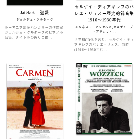
セルゲイ・ディアギレフのバ
Jàtékok - 遊戯
レエ・リュスー歴史的録音集
1916～1930年代
ジェルジュ・クルターグ
エルネスト・アンセルメ,セルゲイ・デ
ルーマニア出身ハンガリーの作曲家
ィアギレフ・...
ジェルジュ・クルターグのピアノ小
品集。タイトルの通り自由...
世界初CD化を含む、セルゲイ・ディ
アギレフのバレエ・リュス、当時
(1916～1930年代...