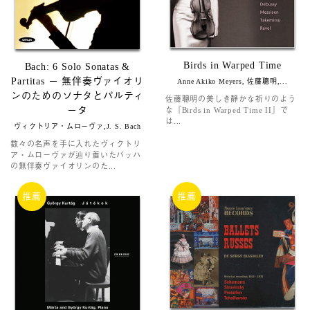
Birds in Warped Time
Bach: 6 Solo Sonatas &
Partitas ー 無伴奏ヴァイオリ
Anne Akiko Meyers, 佐藤聰明,...
ンのためのソナタとパルティ
佐藤聰明の美しき静かな祈りのよう
ータ
な『Birds in Warped Time II』で
は...
ヴィクトリア・ムローヴァ,J. S. Bach
数々の名声を手に入れたヴィクトリ
ア・ムローヴァが辿り着いたバッハ
の無伴奏ヴァイオリンのた...
推薦
推薦