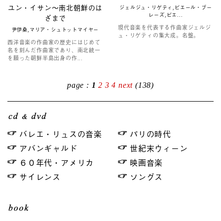
ユン・イサン～南北朝鮮のは
ジェルジュ・リゲティ,ピエール・ブー
レーズ,ピエ...
ざまで
現代音楽を代表する作曲家ジェルジ
尹伊桑,マリア・シュトットマイヤー
ュ・リゲティの集大成。名盤。
西洋音楽の作曲家の歴史にはじめて
名を刻んだ作曲家であり、南北統一
を願った朝鮮半島出身の作...
page :
1
2
3
4
next
(138)
バレエ・リュスの音楽
パリの時代
アバンギャルド
世紀末ウィーン
６０年代・アメリカ
映画音楽
サイレンス
ソングス