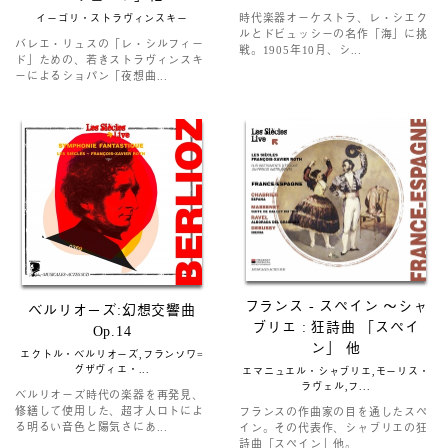
時代楽器オーケストラ、レ・シエク
イーゴリ・ストラヴィンスキー
ルとドビュッシーの名作「海」に挑
バレエ・リュスの「レ・シルフィー
戦。1905年10月、シ...
ド」ための、若きストラヴィンスキ
ーによるショパン「夜想曲...
フランス - スペイン 〜シャ
ベルリオーズ:幻想交響曲
ブリエ : 狂詩曲 「スペイ
Op.14
ン」 他
エクトル・ベルリオーズ,フランソワ=
グザヴィエ・...
エマニュエル・シャブリエ,モーリス・
ラヴェル,フ...
ベルリオーズ時代の楽器を再発見、
修繕して使用した、超才人ロトによ
フランスの作曲家の目を通したスペ
る明るい音色と陽気さにあ...
イン。その代表作、シャブリエの狂
詩曲「スペイン」他。