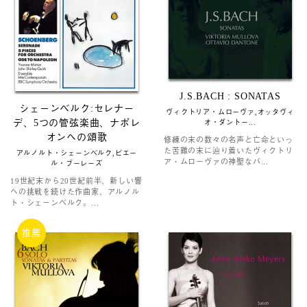
J.S.BACH : SONATAS
シェーンベルク:セレナー
ヴィクトリア・ムローヴァ,オッタヴィ
デ、5つの管弦楽曲、ナポレ
オ・ダントー...
オンへの頌歌
修練の末の数々の名声と亡命といっ
た苦難の末に辿り着いたヴィクトリ
アルノルト・シェーンベルク,ピエー
ア・ムローヴァの神聖なバ...
ル・ブーレーズ
19世紀末から20世紀前半、新しい響
への挑戦を続けた作曲家、アルノル
ト・シェーンベルク。...
推薦