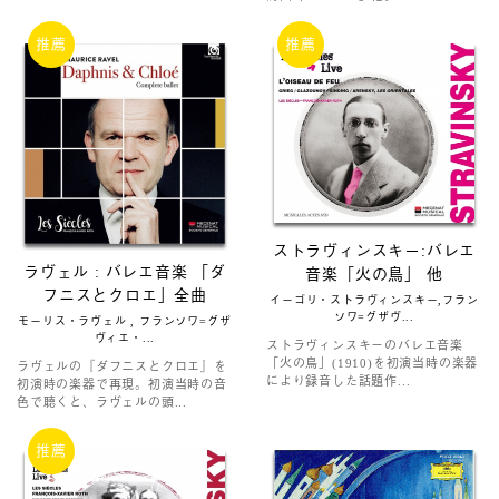
推薦
推薦
ストラヴィンスキー:バレエ
ラヴェル : バレエ音楽 「ダ
音楽「火の鳥」 他
フニスとクロエ」全曲
イーゴリ・ストラヴィンスキー,フラン
ソワ=グザヴ...
モーリス・ラヴェル , フランソワ=グザ
ヴィエ・...
ストラヴィンスキーのバレエ音楽
「火の鳥」(1910)を初演当時の楽器
ラヴェルの『ダフニスとクロエ』を
により録音した話題作...
初演時の楽器で再現。初演当時の音
色で聴くと、ラヴェルの頭...
推薦