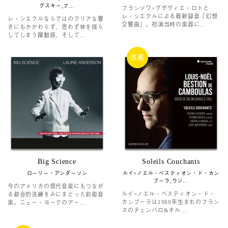
グスキー,フ...
フランソワ=グザヴィエ・ロトと
レ・シエクルによる最新録音「幻想
レ・シエクルならではのクリアな響
交響曲」。初演当時の楽器に...
きにもかかわらず、思わず体を揺ら
してしまう躍動感、そして...
推薦
Big Science
Soleils Couchants
ローリー・アンダーソン
ルイ=ノエル・ベスティオン・ド・カン
ブーラ,ウジ...
今のアメリカの現代音楽にもつなが
ルイ=ノエル・ベスティオン・ド・
る都会的洗練をみにまとった前衛音
カンブーラは1989年生まれのフラン
楽。ニュー・ヨークのアー...
スのチェンバロ&オル...