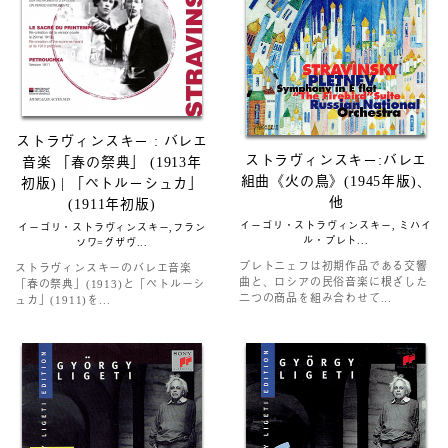
ストラヴィンスキー : バレエ
ストラヴィンスキー:バレエ
音楽 「春の祭典」 (1913年
組曲《火の鳥》(1945年版)、
初版) | 「ペトルーシュカ」
他
(1911年初版)
イーゴリ・ストラヴィンスキー, ミハイ
イーゴリ・ストラヴィンスキー,フラン
ル・プレト...
ソワ=グザヴ...
プレトニェフは初期作品である交響
ストラヴィンスキーのバレエ音楽
曲と、ロシアの民俗音楽に根ざした
「春の祭典」(1913)と「ペトルーシ
二つの商品を組み合わせて...
ュカ」(1911)を...