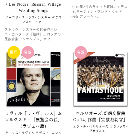
/ Les Noces, Russian Village
2015年2月のライブを収録。メデス
Wedding Songs
キ,マーティン・アンド・ウッド
with アラーム・...
イーゴリ・ストラヴィンスキー,ポクロ
フスキー・ア...
ストラヴィンスキーの代表作バレ
エ・カンタータ『結婚』。ロシアの
民族音楽アンサンブル、ポク...
推薦
名盤
名盤
ラヴェル「ラ・ヴァルス」ム
ベルリオーズ:幻想交響曲
ソルグスキー「展覧会の絵」
Op.14, 序曲「宗教裁判官」
(ラヴェル版)
エクトル・ベルリオーズ,フランソワ=
グザヴィエ・...
モーリス・ラヴェル,モデスト・ムソル