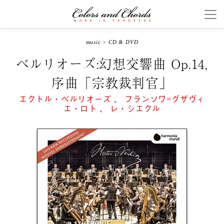
music
>
CD & DVD
ベルリオーズ:幻想交響曲 Op.14,
序曲「宗教裁判官」
エクトル・ベルリオーズ
、
フランソワ=グザヴィ
エ・ロト
、
レ・シエクル