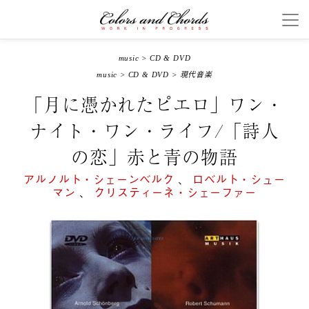
music
>
CD & DVD
music
>
CD & DVD
>
現代音楽
「月に憑かれたピエロ」ワン・
ナイト・ワン・ライフ/「詩人
の恋」赤と青の物語
アルノルト・シェーンベルク
、
ロベルト・シュー
マン
、
クリスティーネ・シェーファー