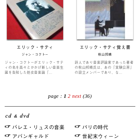
エリック・サティ
エリック・サティ覚え書
ジャン・コクトー
秋山邦晴
ジャン・コクトーがエリック・サテ
詩人であり音楽評論家であった著者
ィの名を高々とかかげ新しい音楽生
の秋山邦晴氏は、あの「実験公房」
誕を告知した処女音楽論「...
の設立メンバーであり、な...
page :
1
2
next
(36)
バレエ・リュスの音楽
パリの時代
アバンギャルド
世紀末ウィーン