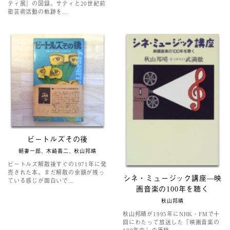
ティ展』の図録。サティと20世紀前
衛芸術活動の軌跡を...
ビートルズその後
朝妻一郎、木崎義二、秋山邦晴
ビートルズ解散後すぐの1971年に発
売された本。まだ解散の余韻が残っ
シネ・ミュージック講座―映
ている感じが面白いで...
画音楽の100年を聴く
秋山邦晴
秋山邦晴が1995年にNHK・FMで十
回にわたって放送した「映画音楽の