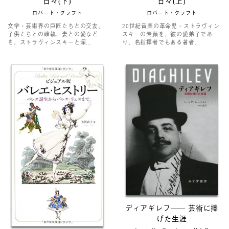
日々(下)
日々(上)
ロバート・クラフト
ロバート・クラフト
文学・芸術界の巨匠たちとの交友、
20世紀音楽の革命児・ストラヴィン
子供たちとの確執、妻との愛など
スキーの素顔を、彼の愛弟子であ
を、ストラヴィンスキーと深...
り、名指揮者でもある著者...
ディアギレフ―― 芸術に捧
げた生涯