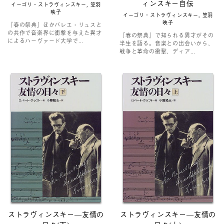
ィンスキー自伝
イーゴリ・ストラヴィンスキー, 笠羽
映子
イーゴリ・ストラヴィンスキー, 笠羽
映子
『春の祭典』ほかバレエ・リュスと
の共作で音楽界に衝撃を与えた異才
『春の祭典』で知られる異才がその
によるハーヴァード大学で...
半生を語る。音楽との出会いから、
戦争と革命の衝撃、ディア...
ストラヴィンスキー―友情の
ストラヴィンスキー―友情の