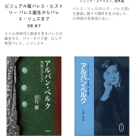
シェング・スヘイエン, 鈴木晶
ビジュアル版バレエ・ヒスト
バレエ・リュス(ロシア・バレエ団)
リー バレエ誕生からバレ
を創設し数々の傑作を生み出した、
エ・リュスまで
20世紀の芸術会におい...
芳賀 直子
ルイ14世時代に源流を見るバレエの
誕生から、パリ・オペラ座、ロシア
帝室バレエ、ニジンスキ...