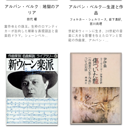
アルバン・ベルク : 地獄のア
アルバン・ベルク―生涯と作
リア
品
田代 櫂
フォルカー・シェルリース, 岩下真好,
宮川尚理
寡作ゆえの珠玉。生粋のロマンティ
カーが志向した斬新な表現語法と音
世紀末ウィーンに生き、20世紀の音
楽的ドラマ。シェーンベル...
楽に大きな影響を与えたロマンと官
能の作曲家、アルバン・...