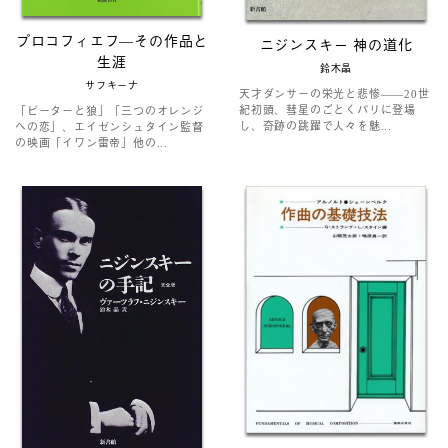
プロコフィエフ―その作品と
ニジンスキー 神の道化
生涯
鈴木晶
サフキーナ
天才ダンサーの栄光と悲惨――20世
紀初頭、彗星のごとくパリに登場
「ピーターと狼」「三つのオレンジ
し、奇跡の跳躍で人々を魅...
への恋」、エイゼンシュタイン監督
の映画「イワン雷帝」他の...