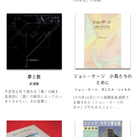
100年史」の原稿...
ジョン・ケージ 小鳥たちの
夢と数
ために
武満徹
ジョン・ケージ、ダニエル・シャルル
不定形な形で現れる「夢」の縁を、
音楽的に「数」の操作によってはっ
1970年10月にパリ国際音楽週間で
きりさせたい。その実際に...
企画された「ジョン・ケージの
日々」で行われたジョン・...