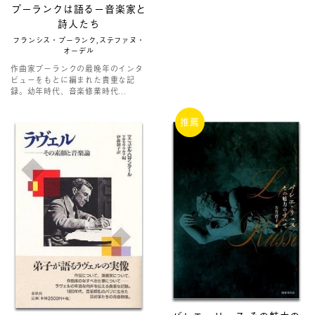
プーランクは語るー音楽家と
詩人たち
フランシス・プーランク,ステファヌ・
オーデル
作曲家プーランクの最晩年のインタ
ビューをもとに編まれた貴重な記
録。幼年時代、音楽修業時代...
推薦