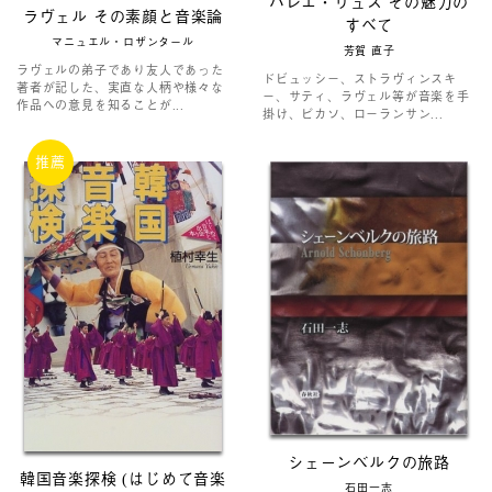
バレエ・リュス その魅力の
ラヴェル その素顔と音楽論
すべて
マニュエル・ロザンタール
芳賀 直子
ラヴェルの弟子であり友人であった
ドビュッシー、ストラヴィンスキ
著者が記した、実直な人柄や様々な
ー、サティ、ラヴェル等が音楽を手
作品への意見を知ることが...
掛け、ピカソ、ローランサン...
推薦
シェーンベルクの旅路
韓国音楽探検 (はじめて音楽
石田一志