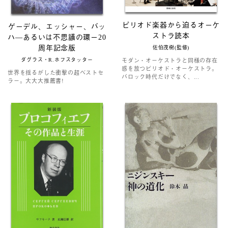
ピリオド楽器から迫るオーケ
ゲーデル、エッシャー、バッ
ストラ読本
ハ―あるいは不思議の環ー20
周年記念版
佐伯茂樹(監修)
ダグラス・R.ホフスタッター
モダン・オーケストラと同様の存在
感を放つピリオド・オーケストラ。
世界を揺るがした衝撃の超ベストセ
バロック時代だけでなく、...
ラー。大大大推薦書!