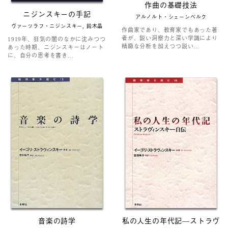
作曲の基礎技法
ニジンスキーの手記
アルノルト・シェーンベルク
ヴァーツラフ・ニジンスキー, 鈴木晶
作曲家であり、教育家でもあった著
者が、鋭い洞察力と深い学識により
1919年、狂気の闇のなかに沈みつつ
精緻な分析を加えつつ説い...
あった時期、ニジンスキーはノート
に、自分の思考を書き...
音楽の詩学
私の人生の年代記―ストラヴ