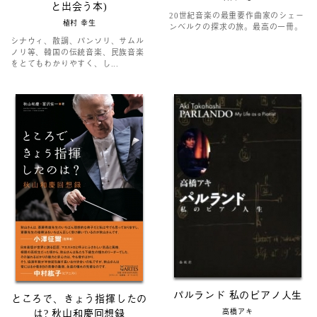
と出会う本)
20世紀音楽の最重要作曲家のシェー
植村 幸生
ンベルクの探求の旅。最高の一冊。
シナウィ、散調、パンソリ、サムル
ノリ等、韓国の伝統音楽、民族音楽
をとてもわかりやすく、し...
パルランド 私のピアノ人生
ところで、きょう指揮したの
高橋アキ
は? 秋山和慶回想録