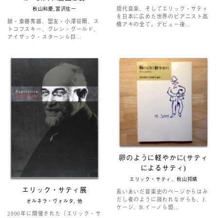
現代音楽、そしてエリック・サティ
秋山和慶,冨沢佐一
を日本に広めた世界のピアニスト高
師・斎藤秀雄、盟友・小澤征爾、ス
橋アキの全て。デビュー後...
トコフスキー、グレン・グールド、
アイザック・スターンら巨...
卵のように軽やかに(サティ
によるサティ)
エリック・サティ、秋山邦晴
エリック・サティ展
長いあいだ音楽史のページからはみ
だし者のように扱われながらも、J.
オルネラ・ヴォルタ, 他
ケージ、B.イーノら現...
2000年に開催された『エリック・サ