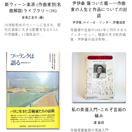
尹伊桑:傷ついた龍―一作曲
新ウィーン楽派 (作曲家別|名
家の人生と作品についての対
曲解説|ライブラリー|16)
話
音楽之友社 (編)
尹伊桑,ルイーゼ・リンダー,伊藤成彦
20世紀初めのウィーンに生まれ、現
代の音楽に大きな影響を与えた3人
作曲家の生前の1981年に刊行された
の作曲家。12音技法の...
インタービュー。韓国の天才的作曲
家・尹伊桑の幼少年時...
私の茶道入門=これぞ芸術の
極み
黛 敏郎
作曲家黛敏郎の茶道入門