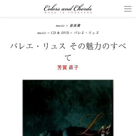
music
>
音楽書
music
>
CD & DVD
>
バレエ・リュス
バレエ・リュス その魅力のすべ
て
芳賀 直子