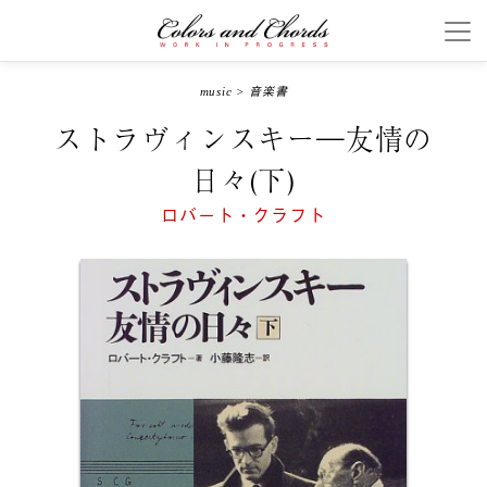
music
>
音楽書
ストラヴィンスキー―友情の
日々(下)
ロバート・クラフト