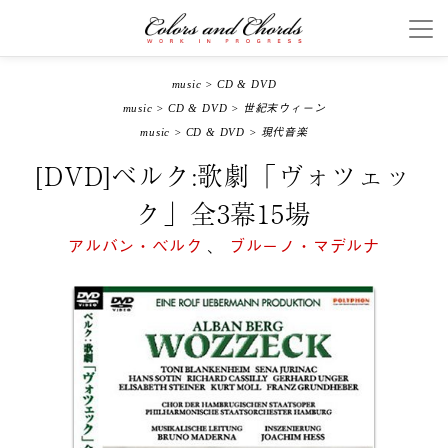
music
>
CD & DVD
music
>
CD & DVD
>
世紀末ウィーン
music
>
CD & DVD
>
現代音楽
[DVD]ベルク:歌劇「ヴォツェッ
ク」全3幕15場
アルバン・ベルク
、
ブルーノ・マデルナ