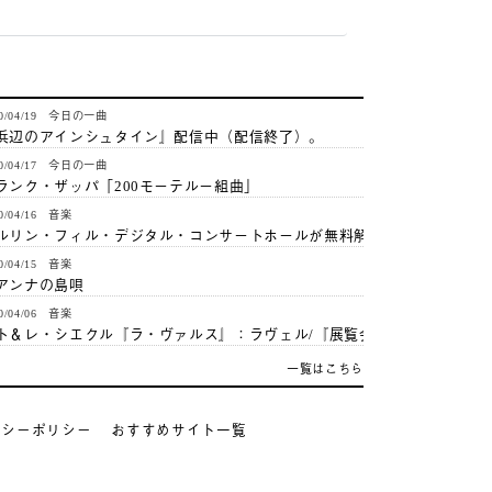
20/04/19 今日の一曲
浜辺のアインシュタイン』配信中（配信終了）。
20/04/17 今日の一曲
ランク・ザッパ「200モーテルー組曲」
20/04/16 音楽
ルリン・フィル・デジタル・コンサートホールが無料解…
20/04/15 音楽
アンナの島唄
20/04/06 音楽
ト＆レ・シエクル『ラ・ヴァルス』：ラヴェル/『展覧会…
一覧はこちら
バシーポリシー
おすすめサイト一覧