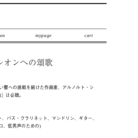
son
mypage
cart
レオンへの頌歌
しい響への挑戦を続けた作曲家、アルノルト・シ
曲』は必聴。
ット、バス・クラリネット、マンドリン、ギター、
ロ、低男声のための)