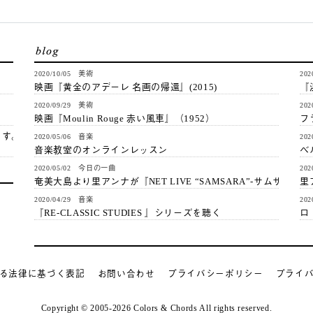
2020/10/05 美術
20
映画『黄金のアデーレ 名画の帰還』(2015)
『
2020/09/29 美術
20
映画『Moulin Rouge 赤い風車』（1952）
フ
ます。
2020/05/06 音楽
20
音楽教室のオンラインレッスン
ベ
2020/05/02 今日の一曲
20
奄美大島より里アンナが『NET LIVE “SAMSARA”-サムサラ』…
里
2020/04/29 音楽
20
『RE-CLASSIC STUDIES 』シリーズを聴く
ロ
る法律に基づく表記
お問い合わせ
プライバシーポリシー
プライ
Copyright © 2005-2026 Colors & Chords All rights reserved.