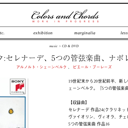
tc.
exhibition
marginalia
les
music
>
CD & DVD
ク:セレナーデ、5つの管弦楽曲、ナポ
アルノルト・シェーンベルク
、
ピエール・ブーレーズ
19世紀末から20世紀前半、新
ェーンベルク。『5つの管弦楽
【収録曲】
セレナーデ 作品24(クラリネ
ヴァイオリン、ヴィオラ、チェ
5つの管弦楽曲 作品16