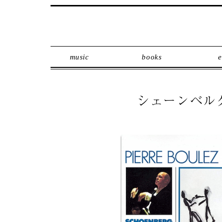
music
books
e
シェーンベル