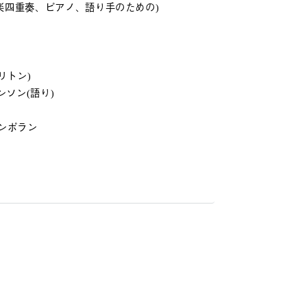
弦楽四重奏、ピアノ、語り手のための)
リトン)
ンソン(語り)
ンポラン