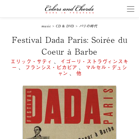
music
>
CD & DVD
>
パリの時代
Festival Dada Paris: Soirée du
Coeur à Barbe
エリック・サティ
、
イゴーリ・ストラヴィンスキ
ー
、
フランシス・ピカビア
、
マルセル・デュシ
ャン
、
他