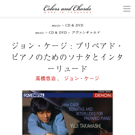
music
>
CD & DVD
music
>
CD & DVD
>
アヴァンギャルド
ジョン・ケージ : プリペアド・
ピアノのためのソナタとインタ
ーリュード
高橋悠治
、
ジョン・ケージ