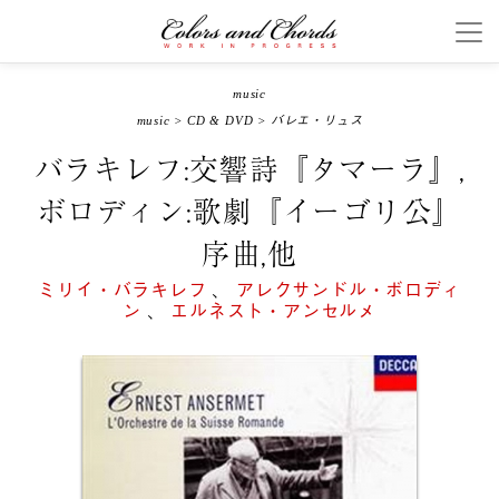
music
music
>
CD & DVD
>
バレエ・リュス
バラキレフ:交響詩『タマーラ』,
ボロディン:歌劇『イーゴリ公』
序曲,他
ミリイ・バラキレフ
、
アレクサンドル・ボロディ
ン
、
エルネスト・アンセルメ