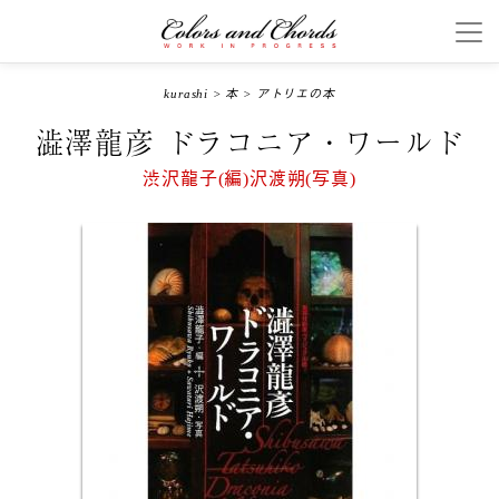
kurashi
>
本
>
アトリエの本
澁澤龍彦 ドラコニア・ワールド
渋沢龍子(編)沢渡朔(写真)