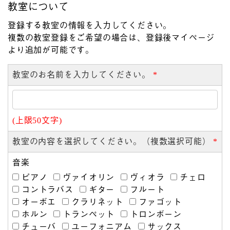
教室について
登録する教室の情報を入力してください。
複数の教室登録をご希望の場合は、登録後マイページ
より追加が可能です。
教室のお名前を入力してください。
*
(上限50文字)
教室の内容を選択してください。（複数選択可能）
*
音楽
ピアノ
ヴァイオリン
ヴィオラ
チェロ
コントラバス
ギター
フルート
オーボエ
クラリネット
ファゴット
ホルン
トランペット
トロンボーン
チューバ
ユーフォニアム
サックス