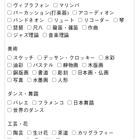
ヴィブラフォン
マリンバ
パーカッション(打楽器)
アコーディオン
バンドネオン
リュート
リコーダー
琴
琵琶
尺八
龍笛・篠笛
作曲
ジャズ理論
音楽理論
美術
スケッチ
デッサン・クロッキー
水彩
油彩
パステル
静物画
木版画
銅版画
書道
彫刻
日本画・仏画
写真
水墨画
人形
ダンス・舞踏
バレエ
フラメンコ
日本舞踏
世界のダンス
工芸・花
陶芸
生け花
茶道
カリグラフィー