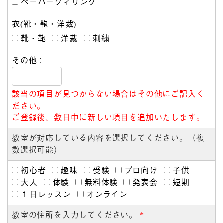
ペーパークィリング
衣(靴・鞄・洋裁)
靴・鞄
洋裁
刺繍
その他：
該当の項目が見つからない場合はその他にご記入く
ださい。
ご登録後、数日中に新しい項目を追加いたします。
教室が対応している内容を選択してください。（複
数選択可能）
初心者
趣味
受験
プロ向け
子供
大人
体験
無料体験
発表会
短期
１日レッスン
オンライン
教室の住所を入力してください。
*