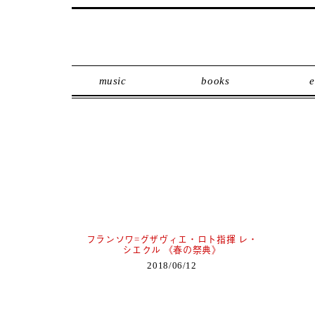
music
books
e
フランソワ=グザヴィエ・ロト指揮 レ・
シエクル 《春の祭典》
2018/06/12