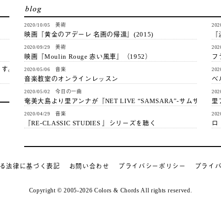
2020/10/05 美術
20
映画『黄金のアデーレ 名画の帰還』(2015)
『
2020/09/29 美術
20
映画『Moulin Rouge 赤い風車』（1952）
フ
ます。
2020/05/06 音楽
20
音楽教室のオンラインレッスン
ベ
2020/05/02 今日の一曲
20
奄美大島より里アンナが『NET LIVE “SAMSARA”-サムサラ』…
里
2020/04/29 音楽
20
『RE-CLASSIC STUDIES 』シリーズを聴く
ロ
る法律に基づく表記
お問い合わせ
プライバシーポリシー
プライ
Copyright © 2005-2026 Colors & Chords All rights reserved.