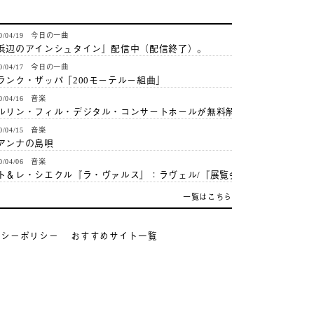
20/04/19 今日の一曲
浜辺のアインシュタイン』配信中（配信終了）。
20/04/17 今日の一曲
ランク・ザッパ「200モーテルー組曲」
20/04/16 音楽
ルリン・フィル・デジタル・コンサートホールが無料解…
20/04/15 音楽
アンナの島唄
20/04/06 音楽
ト＆レ・シエクル『ラ・ヴァルス』：ラヴェル/『展覧会…
一覧はこちら
バシーポリシー
おすすめサイト一覧