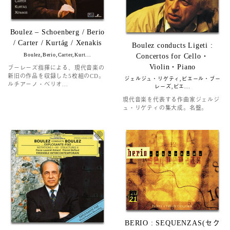
Boulez ‎– Schoenberg / Berio
/ Carter / Kurtág / Xenakis
Boulez conducts Ligeti :
Boulez,Berio,Carter,Kurt...
Concertos for Cello・
Violin・Piano
ブーレーズ指揮による、現代音楽の
新旧の作品を収録した5枚組のCD。
ジェルジュ・リゲティ,ピエール・ブー
ルチアーノ・ベリオ...
レーズ,ピエ...
現代音楽を代表する作曲家ジェルジ
ュ・リゲティの集大成。名盤。
BERIO : SEQUENZAS(セク