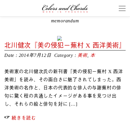
memorandum
北川健次『美の侵犯ー蕪村 X 西洋美術』
Date : 2014年7月12日
Category :
美術
,
本
美術家の北川健次氏の新刊書『美の侵犯ー蕪村 X 西洋
美術』を読み、その面白さに魅了されてしまった。西
洋美術の名作と、日本の代表的な俳人の与謝蕪村の俳
句に驚く程の共通したイメージがある事を見つけ出
し、それらの絵と俳句を対に […]
続きを読む