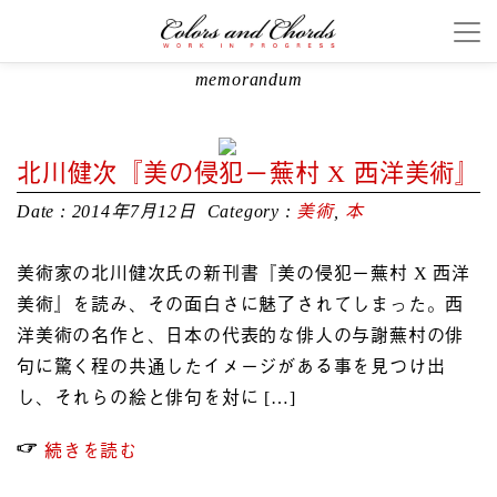
memorandum
北川健次『美の侵犯ー蕪村 X 西洋美術』
Date : 2014年7月12日
Category :
美術
,
本
美術家の北川健次氏の新刊書『美の侵犯ー蕪村 X 西洋
美術』を読み、その面白さに魅了されてしまった。西
洋美術の名作と、日本の代表的な俳人の与謝蕪村の俳
句に驚く程の共通したイメージがある事を見つけ出
し、それらの絵と俳句を対に […]
続きを読む