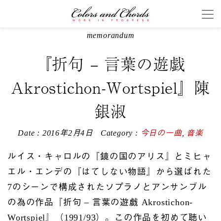
memorandum
『折句 – 言葉の遊戯
Akrostichon-Wortspiel』陳
銀淑
Date : 2016年2月4日
Category :
今日の一曲
,
音楽
ルイス・キャロルの『鏡の国のアリス』とミヒャ
エル・エンデの『はてしない物語』から選ばれた
7のシーンで構成されたソプラノとアンサンブル
の為の作品『折句 – 言葉の遊戯 Akrostichon-
Wortspiel』（1991/93）。この作品を初めて聴い